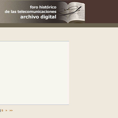
|
5
>
>>