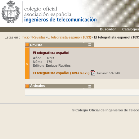
Buscador
|
Catálogos
Estás en :
Inicio
»
Revistas
»
El telegrafista español (1893)
»
El telegrafista español (189
Revista
El telegrafista español
Año:
1893
Núm:
179
Editor:
Enrique Rubiños
El telegrafista español (1893 n.179)
Tamaño: 5.97 MB
Artículos
© Colegio Oficial de Ingenieros de Tele