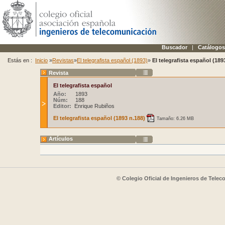
Buscador
|
Catálogos
Estás en :
Inicio
»
Revistas
»
El telegrafista español (1893)
»
El telegrafista español (189
Revista
El telegrafista español
Año:
1893
Núm:
188
Editor:
Enrique Rubiños
El telegrafista español (1893 n.188)
Tamaño: 6.26 MB
Artículos
© Colegio Oficial de Ingenieros de Tele