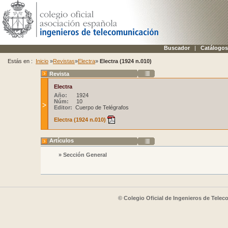
Buscador
|
Catálogos
Estás en :
Inicio
»
Revistas
»
Electra
»
Electra (1924 n.010)
Revista
Electra
Año:
1924
Núm:
10
Editor:
Cuerpo de Telégrafos
Electra (1924 n.010)
Artículos
» Sección General
© Colegio Oficial de Ingenieros de Tele