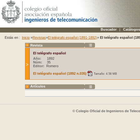
Buscador
|
Catálogos
Estás en :
Inicio
»
Revistas
»
El telégrafo español (1891-1892)
»
El telégrafo español (18
Revista
El telégrafo español
Año:
1892
Núm:
35
Editor:
Romero
El telégrafo español (1892 n.035)
Tamaño: 4.58 MB
Artículos
© Colegio Oficial de Ingenieros de Tele