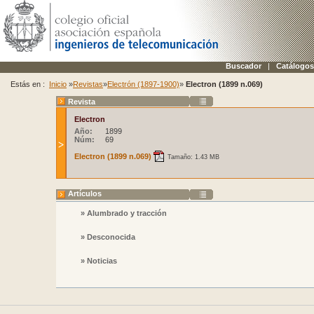
Buscador
|
Catálogos
Estás en :
Inicio
»
Revistas
»
Electrón (1897-1900)
»
Electron (1899 n.069)
Revista
Electron
Año:
1899
Núm:
69
Electron (1899 n.069)
Tamaño: 1.43 MB
Artículos
» Alumbrado y tracción
» Desconocida
» Noticias