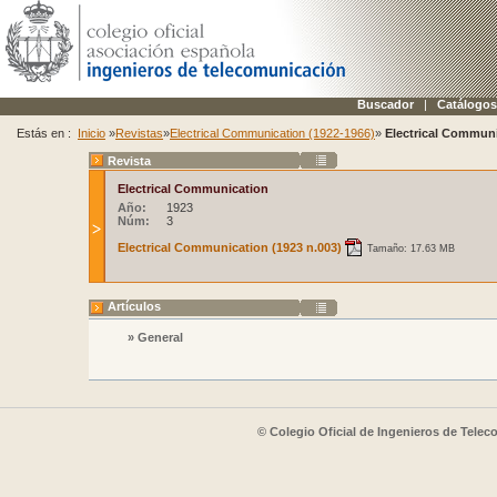
Buscador
|
Catálogos
Estás en :
Inicio
»
Revistas
»
Electrical Communication (1922-1966)
»
Electrical Communi
Revista
Electrical Communication
Año:
1923
Núm:
3
Electrical Communication (1923 n.003)
Tamaño: 17.63 MB
Artículos
» General
© Colegio Oficial de Ingenieros de Tele