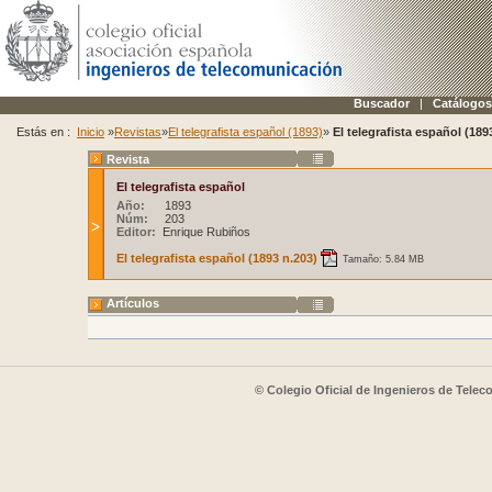
Buscador
|
Catálogos
Estás en :
Inicio
»
Revistas
»
El telegrafista español (1893)
»
El telegrafista español (189
Revista
El telegrafista español
Año:
1893
Núm:
203
Editor:
Enrique Rubiños
El telegrafista español (1893 n.203)
Tamaño: 5.84 MB
Artículos
© Colegio Oficial de Ingenieros de Tele