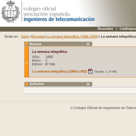
Buscador
|
Catálogos
Estás en :
Inicio
»
Revistas
»
La semana telegráfica (1868-1869)
»
La semana telegráfica
Revista
La semana telegráfica
Año:
1868
Núm:
2
Editor:
M.Tello
La semana telegráfica (1868 n.002)
Tamaño: 1.34 MB
Artículos
© Colegio Oficial de Ingenieros de Tele